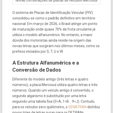
Novas combinações de placas de veículos Mercosul
O sistema de Placas de Identificação Veicular (PIV)
consolidou-se como o padrão definitivo em território
nacional. Em março de 2026, o Brasil atinge um ponto
de maturação onde quase 70% da frota circulante já
utiliza o modelo alfanumérico. No entanto, a maior
dúvida dos motoristas ainda reside na origem das
novas letras que surgiram nos últimos meses, como os
prefixos iniciados por S, T, U e W.
A Estrutura Alfanumérica e a
Conversão de Dados
Diferente do modelo antigo (três letras e quatro
números), a placa Mercosul utiliza quatro letras e três
números. Quando um veículo antigo é convertido, o
segundo algarismo é substituído por uma letra
seguindo uma tabela fixa (0=A, 1=B… 9=J). Contudo,
para os veículos zero quilômetro, o
SENATRAN
distribui
novos lotes de letras puras para os DETRANs