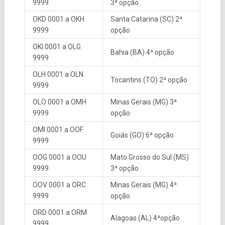
9999
3ª opção
OKD 0001 a OKH
Santa Catarina (SC) 2ª
9999
opção
OKI 0001 a OLG
Bahia (BA) 4ª opção
9999
OLH 0001 a OLN
Tocantins (TO) 2ª opção
9999
OLO 0001 a OMH
Minas Gerais (MG) 3ª
9999
opção
OMI 0001 a OOF
Goiás (GO) 6ª opção
9999
OOG 0001 a OOU
Mato Grosso do Sul (MS)
9999
3ª opção
OOV 0001 a ORC
Minas Gerais (MG) 4ª
9999
opção
ORD 0001 a ORM
Alagoas (AL) 4ªopção
9999