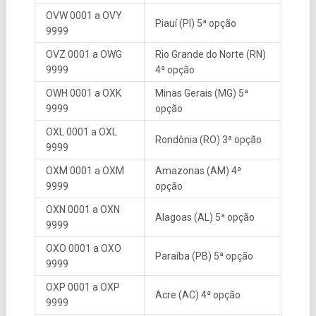
OVW 0001 a OVY
Piauí (PI) 5ª opção
9999
OVZ 0001 a OWG
Rio Grande do Norte (RN)
9999
4ª opção
OWH 0001 a OXK
Minas Gerais (MG) 5ª
9999
opção
OXL 0001 a OXL
Rondônia (RO) 3ª opção
9999
OXM 0001 a OXM
Amazonas (AM) 4ª
9999
opção
OXN 0001 a OXN
Alagoas (AL) 5ª opção
9999
OXO 0001 a OXO
Paraíba (PB) 5ª opção
9999
OXP 0001 a OXP
Acre (AC) 4ª opção
9999