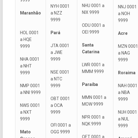
NHU 0001 a
NYH 0001
NNJ 0001
NIX 9999
Maranhão
a NZZ
a NOH
9999
9999
ODU 0001 a
OEI 9999
HOL 0001
Pará
Acre
a HQE
Santa
JTA 0001
9999
MZN 0001
Catarina
a JWE
a NAG
NHA 0001
9999
9999
LWR 0001 a
a NHT
MMM 9999
NSE 0001
9999
Roraima
a NTC
Paraíba
NMP 0001
9999
NAH 0001
a NNI 9999
a NBA
MMN 0001 a
OBT 0001
9999
MOW 9999
NWS 0001
a OCA
a NXT
9999
NUH 0001
NPR 0001 a
9999
a NUL
NQK 9999
OFI 0001 a
9999
Mato
OGG 9999
OET 0001 a