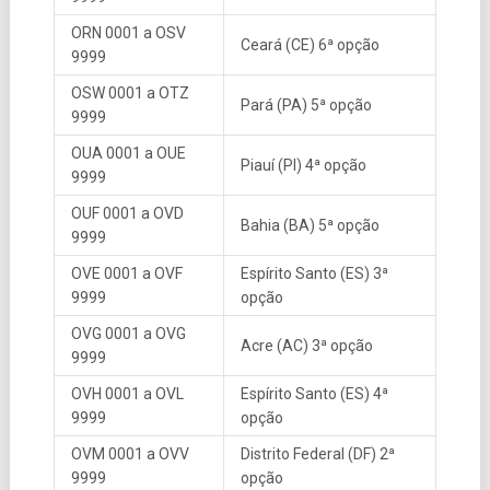
ORN 0001 a OSV
Ceará (CE) 6ª opção
9999
OSW 0001 a OTZ
Pará (PA) 5ª opção
9999
OUA 0001 a OUE
Piauí (PI) 4ª opção
9999
OUF 0001 a OVD
Bahia (BA) 5ª opção
9999
OVE 0001 a OVF
Espírito Santo (ES) 3ª
9999
opção
OVG 0001 a OVG
Acre (AC) 3ª opção
9999
OVH 0001 a OVL
Espírito Santo (ES) 4ª
9999
opção
OVM 0001 a OVV
Distrito Federal (DF) 2ª
9999
opção