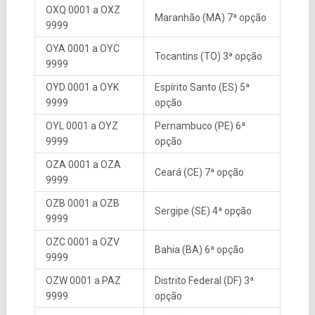
OXQ 0001 a OXZ
Maranhão (MA) 7ª opção
9999
OYA 0001 a OYC
Tocantins (TO) 3ª opção
9999
OYD 0001 a OYK
Espírito Santo (ES) 5ª
9999
opção
OYL 0001 a OYZ
Pernambuco (PE) 6ª
9999
opção
OZA 0001 a OZA
Ceará (CE) 7ª opção
9999
OZB 0001 a OZB
Sergipe (SE) 4ª opção
9999
OZC 0001 a OZV
Bahia (BA) 6ª opção
9999
OZW 0001 a PAZ
Distrito Federal (DF) 3ª
9999
opção