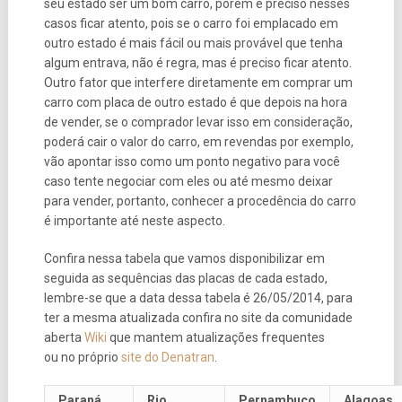
seu estado ser um bom carro, porém é preciso nesses
casos ficar atento, pois se o carro foi emplacado em
outro estado é mais fácil ou mais provável que tenha
algum entrava, não é regra, mas é preciso ficar atento.
Outro fator que interfere diretamente em comprar um
carro com placa de outro estado é que depois na hora
de vender, se o comprador levar isso em consideração,
poderá cair o valor do carro, em revendas por exemplo,
vão apontar isso como um ponto negativo para você
caso tente negociar com eles ou até mesmo deixar
para vender, portanto, conhecer a procedência do carro
é importante até neste aspecto.
Confira nessa tabela que vamos disponibilizar em
seguida as sequências das placas de cada estado,
lembre-se que a data dessa tabela é 26/05/2014, para
ter a mesma atualizada confira no site da comunidade
aberta
Wiki
que mantem atualizações frequentes
ou no próprio
site do Denatran
.
Paraná
Rio
Pernambuco
Alagoas