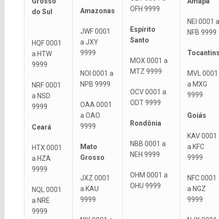
Grosso
Amapá
OFH 9999
Amazonas
do Sul
NEI 0001 
Espírito
JWF 0001
NFB 9999
Santo
a JXY
HQF 0001
9999
Tocantin
a HTW
MOX 0001 a
9999
MTZ 9999
NOI 0001 a
MVL 0001
NPB 9999
a MXG
NRF 0001
OCV 0001 a
9999
a NSD
ODT 9999
OAA 0001
9999
a OAO
Goiás
Rondônia
9999
Ceará
KAV 0001
NBB 0001 a
Mato
a KFC
HTX 0001
NEH 9999
Grosso
9999
a HZA
9999
OHM 0001 a
JXZ 0001
NFC 0001
OHU 9999
a KAU
a NGZ
NQL 0001
9999
9999
a NRE
9999