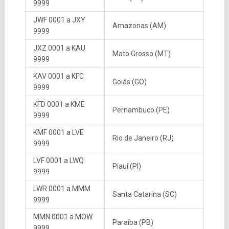
9999
JWF 0001 a JXY
Amazonas (AM)
9999
JXZ 0001 a KAU
Mato Grosso (MT)
9999
KAV 0001 a KFC
Goiás (GO)
9999
KFD 0001 a KME
Pernambuco (PE)
9999
KMF 0001 a LVE
Rio de Janeiro (RJ)
9999
LVF 0001 a LWQ
Piauí (PI)
9999
LWR 0001 a MMM
Santa Catarina (SC)
9999
MMN 0001 a MOW
Paraíba (PB)
9999