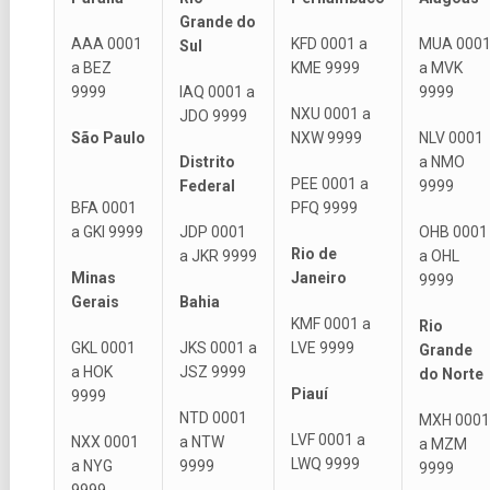
Grande do
AAA 0001
KFD 0001 a
MUA 000
Sul
a BEZ
KME 9999
a MVK
9999
IAQ 0001 a
9999
NXU 0001 a
JDO 9999
São
Paulo
NXW 9999
NLV 0001
Distrito
a NMO
PEE 0001 a
Federal
9999
BFA 0001
PFQ 9999
a GKI 9999
JDP 0001
OHB 0001
Rio de
a JKR 9999
a OHL
Minas
Janeiro
9999
Gerais
Bahia
KMF 0001 a
Rio
GKL 0001
JKS 0001 a
LVE 9999
Grande
a HOK
JSZ 9999
do Norte
Piauí
9999
NTD 0001
MXH 0001
LVF 0001 a
NXX 0001
a NTW
a MZM
LWQ 9999
a NYG
9999
9999
9999