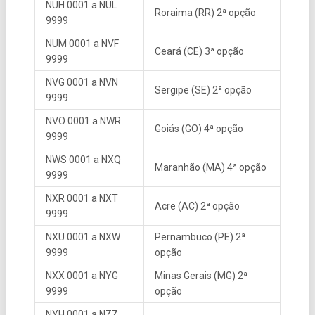
NUH 0001 a NUL
Roraima (RR) 2ª opção
9999
NUM 0001 a NVF
Ceará (CE) 3ª opção
9999
NVG 0001 a NVN
Sergipe (SE) 2ª opção
9999
NVO 0001 a NWR
Goiás (GO) 4ª opção
9999
NWS 0001 a NXQ
Maranhão (MA) 4ª opção
9999
NXR 0001 a NXT
Acre (AC) 2ª opção
9999
NXU 0001 a NXW
Pernambuco (PE) 2ª
9999
opção
NXX 0001 a NYG
Minas Gerais (MG) 2ª
9999
opção
NYH 0001 a NZZ