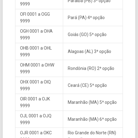
Paraíba (PB) 3ª opção
9999
OFI 0001 a OGG
Pará (PA) 4ª opção
9999
OGH 0001 a OHA
Goiás (GO) 5ª opção
9999
OHB 0001 a OHL
Alagoas (AL) 3ª opção
9999
OHM 0001 a OHW
Rondônia (RO) 2ª opção
9999
OHX 0001 a OIQ
Ceará (CE) 5ª opção
9999
OIR 0001 a OJK
Maranhão (MA) 5ª opção
9999
OJL 0001 a OJQ
Maranhão (MA) 6ª opção
9999
OJR 0001 a OKC
Rio Grande do Norte (RN)