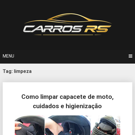
Skip
to
content
MENU
Tag:
limpeza
Posts
Como limpar capacete de moto,
navigation
cuidados e higienização