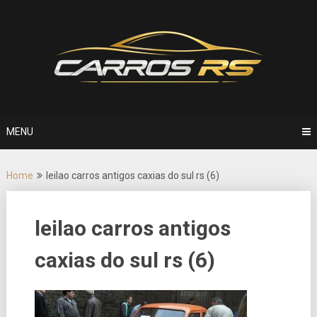
Skip
to
content
MENU
Home
leilao carros antigos caxias do sul rs (6)
leilao carros antigos
caxias do sul rs (6)