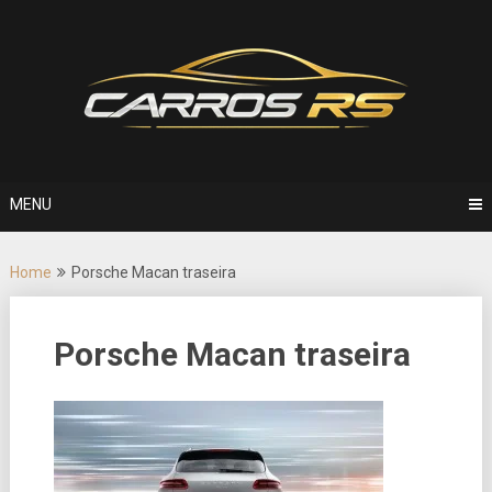
Skip
to
content
MENU
Home
Porsche Macan traseira
Porsche Macan traseira