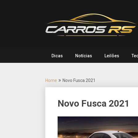
Skip
to
content
Dicas
Notícias
Leilões
Te
Home
Novo Fusca 2021
Novo Fusca 2021