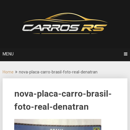
Skip
to
content
MENU
Home
nova-placa-carro-brasil-foto-real-denatran
nova-placa-carro-brasil-
foto-real-denatran