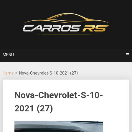
Skip
to
content
MENU
Home
Nova-Chevrolet-S-10-2021 (27)
Nova-Chevrolet-S-10-
2021 (27)