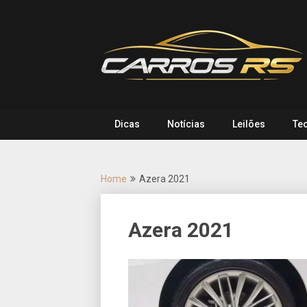
Skip
to
content
Dicas
Notícias
Leilões
Te
Home
Azera 2021
Azera 2021