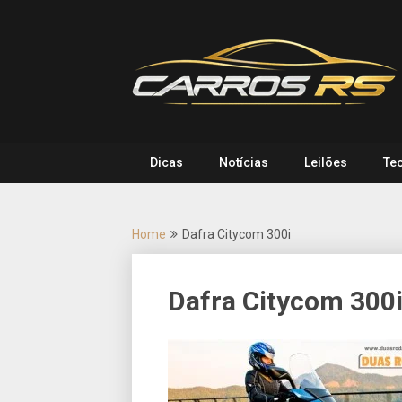
Skip
to
content
Dicas
Notícias
Leilões
Te
Home
Dafra Citycom 300i
Dafra Citycom 300