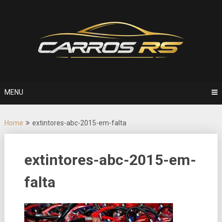
Skip
to
content
MENU
Home
extintores-abc-2015-em-falta
extintores-abc-2015-em-
falta