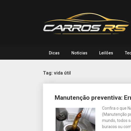
Skip
to
content
Dicas
Notícias
Leilões
Te
Tag:
vida útil
Posts
Manutenção preventiva: Err
navigation
Confira o que N
(Manutenção pr
mundo, todos s
buracos ou com 