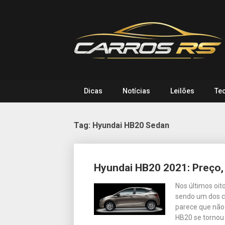
Skip
to
content
Dicas
Notícias
Leilões
Te
Tag:
Hyundai HB20 Sedan
Posts
Hyundai HB20 2021: Preço,
navigation
Nos últimos oit
sendo um dos c
parece que não
HB20 se tornou 