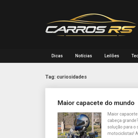
Skip
to
content
Dicas
Notícias
Leilões
Te
Tag:
curiosidades
Posts
Maior capacete do mundo
navigation
Maior capacete
cabeça grande? 
solução para o
motociclistas! 