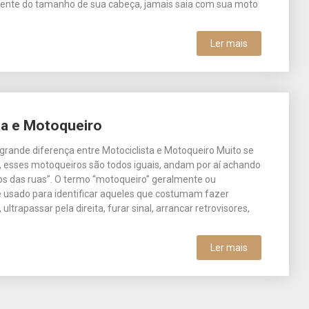
dente do tamanho de sua cabeça, jamais saia com sua moto
Ler mais
ta e Motoqueiro
 grande diferença entre Motociclista e Motoqueiro Muito se
hh, esses motoqueiros são todos iguais, andam por aí achando
os das ruas”. O termo “motoqueiro” geralmente ou
 usado para identificar aqueles que costumam fazer
 ultrapassar pela direita, furar sinal, arrancar retrovisores,
Ler mais