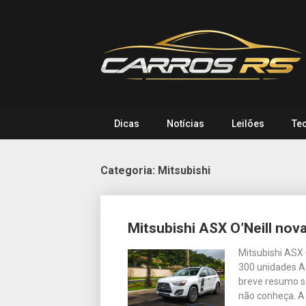
Skip
to
content
Dicas
Notícias
Leilões
Te
Categoria:
Mitsubishi
Posts
Mitsubishi ASX O’Neill nov
navigation
Mitsubishi ASX 
300 unidades A
breve resumo so
não conheça. A